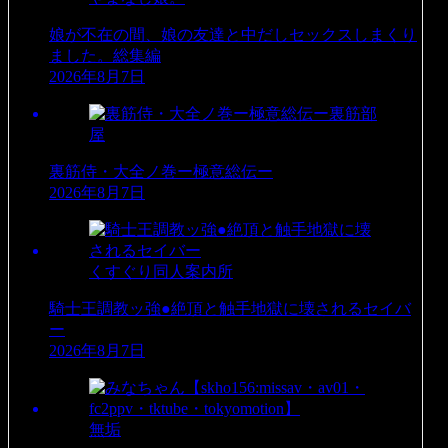
娘が不在の間、娘の友達と中だしセックスしまくり
ました。総集編
2026年8月7日
裏筋部
屋
裏筋侍・大全ノ巻ー極意総伝ー
2026年8月7日
くすぐり同人案内所
騎士王調教ッ強●絶頂と触手地獄に壊されるセイバ
ー
2026年8月7日
無垢