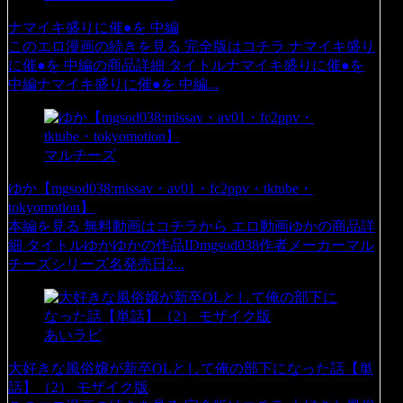
ナマイキ盛りに催●を 中編
このエロ漫画の続きを見る 完全版はコチラ ナマイキ盛り
に催●を 中編の商品詳細 タイトルナマイキ盛りに催●を
中編ナマイキ盛りに催●を 中編...
マルチーズ
ゆか【mgsod038:missav・av01・fc2ppv・tktube・
tokyomotion】
本編を見る 無料動画はコチラから エロ動画ゆかの商品詳
細 タイトルゆかゆかの作品IDmgsod038作者メーカーマル
チーズシリーズ名発売日2...
あいラビ
大好きな風俗嬢が新卒OLとして俺の部下になった話【単
話】（2） モザイク版