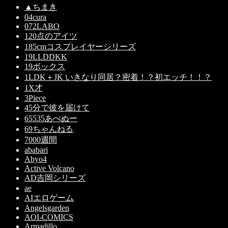
▲ちまき
04cura
072LABO
120点のアイツ
185cmコスプレイヤーシリーズ
19LLDDKK
19ボックス
1LDK＋JK いきなり同居？密着！？初エッチ！！？
1X才
3Piece
45分で彼を届けて
65535あべぬー
69ちゃんねる
7000週間
ababari
Abyo4
Active Volcano
AD吉岡シリーズ
ae
AIエロゲーム
Angelsgarden
AOI-COMICS
Armadillo