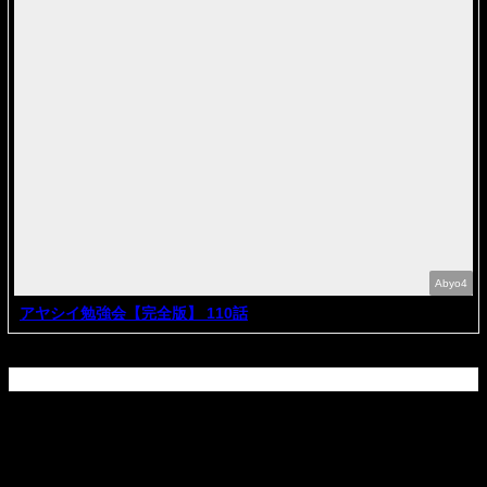
Abyo4
アヤシイ勉強会【完全版】 110話