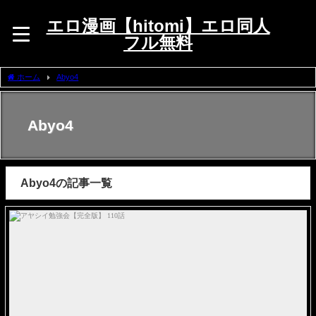
エロ漫画【hitomi】エロ同人
フル無料
ホーム
Abyo4
Abyo4
Abyo4の記事一覧