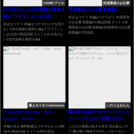
COMICアイル
性指導員のお仕事
やる気のないZ世代後輩を着替＆
性指導員のお仕事 総集編1
催●アプリでこらしめる話
続きはコチラ 本編はコチラから 性指導員
のお仕事 総集編1の商品詳細 タイトル性
続きはコチラ 本編はコチラから やる気の
指導員のお仕事 総集編1性指導員のお仕事
ないZ世代後輩を着替＆催●アプリでこら
総集編1の作品ID...
しめる話の商品詳細 タイトルやる気のな
いZ世代後輩を着替＆催●...
素人ホイホイtwintower
いのうえみたん
H【twt002:missav・av01・
隣の家の地味子がHカップのくせ
fc2ppv・tktube・
にノーブラなので我慢できずに
tokyomotion】
ちょっとだけ挿入れてみた【フ
本編を見る 無料動画はコチラから エロ動
このエロ漫画の続きを見る 完全版はコチ
画Hの商品詳細 タイトルHHの作品
ラ 隣の家の地味子がHカップのくせにノ
ルカラー】（18）