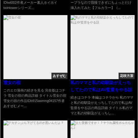
IDtwt002作者メーカー素人ホイホイ
ーブラなので我慢できずにちょっとだけ
twintowerシリーズ...
挿入れてみた【フルカラー】（...
あすぜむ
花咲方茶
雪女の宿
私のママと私の幼馴染がえっち
してたので私はAV監督をやる話
このエロ漫画の続きを見る 完全版はコチ
ラ 雪女の宿の商品詳細 タイトル雪女の宿
続きはコチラ 本編はコチラから 私のママ
雪女の宿の作品IDb915awnmg04157作者
と私の幼馴染がえっちしてたので私はAV
あすぜむメー...
監督をやる話の商品詳細 タイトル私のマ
マと私の幼馴染がえっちし...