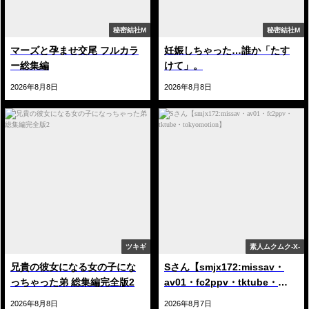
秘密結社M
秘密結社M
マーズと孕ませ交尾 フルカラ
妊娠しちゃった…誰か「たす
ー総集編
けて」。
2026年8月8日
2026年8月8日
ツキギ
素人ムクムク-X-
兄貴の彼女になる女の子にな
Sさん【smjx172:missav・
っちゃった弟 総集編完全版2
av01・fc2ppv・tktube・
tokyomotion】
2026年8月8日
2026年8月7日