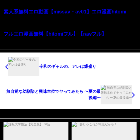
素人系無料エロ動画【missav・av01】エロ漫画hitomi
フルエロ漫画無料【hitomiフル】【rawフル】
令和のギャルの、アレは爆盛り
無自覚な幼馴染と興味本位でヤってみたら 〜夏の最
後編〜