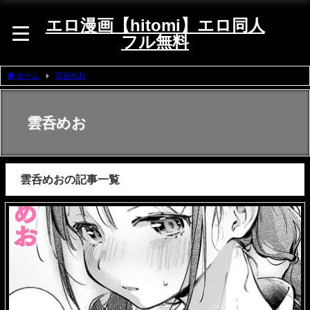
エロ漫画【hitomi】エロ同人
フル無料
ホーム
雲呑めお
雲呑めお
雲呑めおの記事一覧