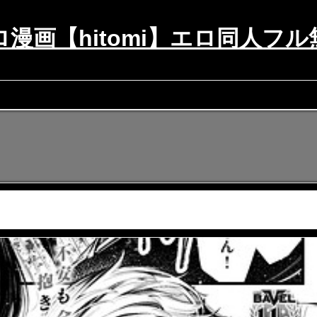
ロ漫画【hitomi】エロ同人フル