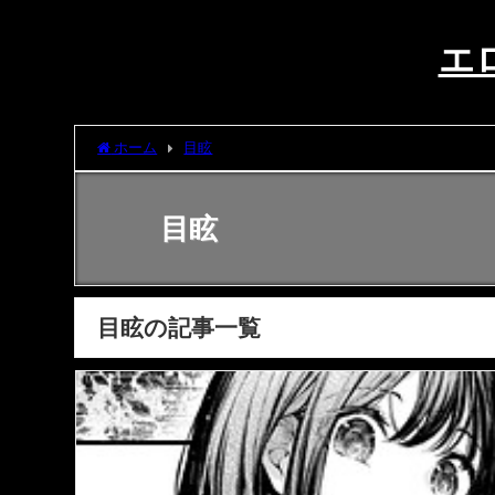
エ
ホーム
目眩
目眩
目眩の記事一覧