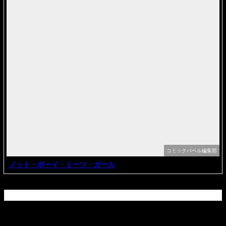
コミックバベル編集部
ノット・ボーイ・ミーツ・ガール