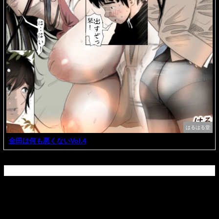
はるはる堂
金田は何も悪くないVol.4