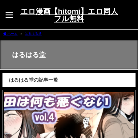
エロ漫画【hitomi】エロ同人
フル無料
ホーム
はるはる堂
はるはる堂
はるはる堂の記事一覧